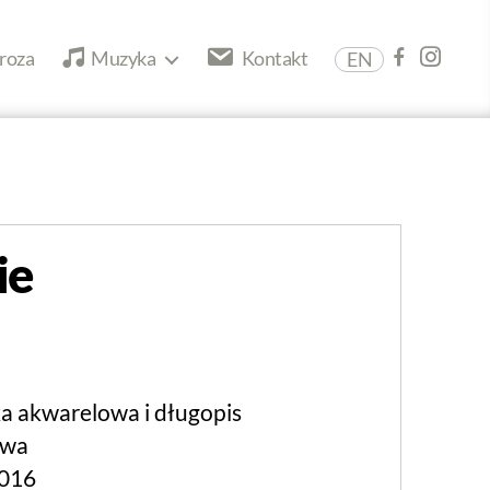
roza
Muzyka
Kontakt
EN
ie
ka akwarelowa i długopis
owa
016