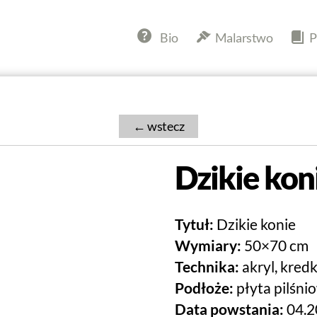
Bio
Malarstwo
P
←
Dzikie kon
Tytuł:
Dzikie konie
Wymiary:
50×70 cm
Technika:
akryl, kred
Podłoże:
płyta pilśni
Data powstania:
04.2