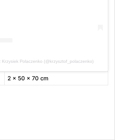
z Krzysiek Polaczenko (@krzysztof_polaczenko)
2 × 50 × 70 cm