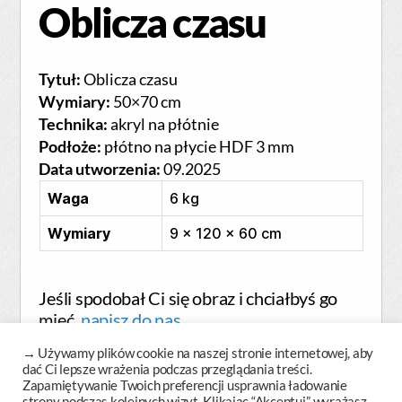
Oblicza czasu
Tytuł:
Oblicza czasu
Wymiary:
50×70 cm
Technika:
akryl na płótnie
Podłoże:
płótno na płycie HDF 3 mm
Data utworzenia:
09.2025
Waga
6 kg
Wymiary
9 × 120 × 60 cm
Jeśli spodobał Ci się obraz i chciałbyś go
mieć,
napisz do nas.
→