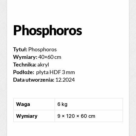
Phosphoros
Tytuł:
Phosphoros
Wymiary:
40×60 cm
Technika:
akryl
Podłoże:
płyta HDF 3 mm
Data utworzenia:
12.2024
Waga
6 kg
Wymiary
9 × 120 × 60 cm