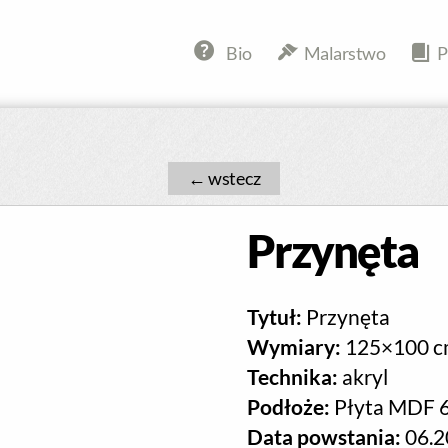
Bio
Malarstwo
P
←
Przynęta
Tytuł:
Przynęta
Wymiary:
125×100 c
Technika:
akryl
Podłoże:
Płyta MDF 
Data powstania:
06.2