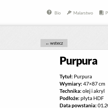
Bio
Malarstwo
P
←
Purpura
Tytuł:
Purpura
Wymiary:
47×87 cm
Technika:
olej i akryl
Podłoże:
płyta HDF
Data powstania:
01.2