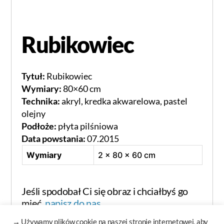
Rubikowiec
Tytuł:
Rubikowiec
Wymiary:
80×60 cm
Technika:
akryl, kredka akwarelowa, pastel
olejny
Podłoże:
płyta pilśniowa
Data powstania:
07.2015
Wymiary
2 × 80 × 60 cm
Jeśli spodobał Ci się obraz i chciałbyś go
mieć,
napisz do nas.
→