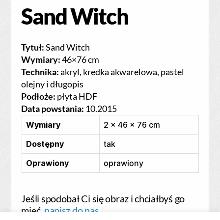
Sand Witch
Tytuł:
Sand Witch
Wymiary:
46×76 cm
Technika:
akryl, kredka akwarelowa, pastel
olejny i długopis
Podłoże:
płyta HDF
Data powstania:
10.2015
Wymiary
2 × 46 × 76 cm
Dostępny
tak
Oprawiony
oprawiony
Jeśli spodobał Ci się obraz i chciałbyś go
mieć,
napisz do nas.