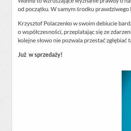
Wanna
to wzruszające wyznanie prawdy o nas
od początku. W samym środku prawdziwego kos
Krzysztof Polaczenko w swoim debiucie bardz
o współczesności, przeplatając się ze zdarzen
kolejne słowo nie pozwala przestać zgłębiać ta
Już w sprzedaży!