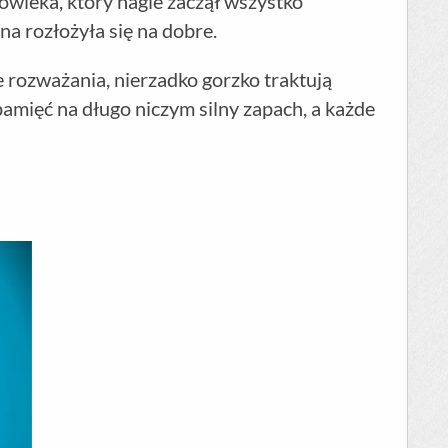
wieka, który nagle zaczął wszystko
a rozłożyła się na dobre.
 rozważania, nierzadko gorzko traktują
amięć na długo niczym silny zapach, a każde