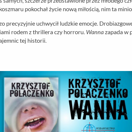
 samych, szczerze przedstawione przez młodego czło
zmaru pokochał życie nową miłością, nim ta minion
o precyzyjnie uchwycił ludzkie emocje. Drobiazgowe
iami rodem z thrillera czy horroru.
Wanna
zapada w p
jemnic tej historii.