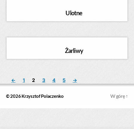
Ulotne
Żarliwy
←
1
2
3
4
5
→
W górę
↑
© 2026
Krzysztof Polaczenko